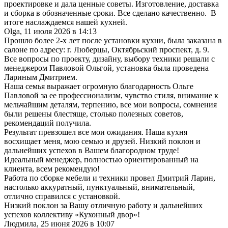
проектировке и дала ценные советы. Изготовление, доставка
и сборка в обозначенные сроки. Все сделано качественно. В
итоге наслаждаемся нашей кухней.
Olga
,
11 июля 2026 в 14:13
Прошло более 2-х лет после установки кухни, была заказана в
салоне по адресу: г. Люберцы, Октябрьский проспект, д. 9.
Все вопросы по проекту, дизайну, выбору техники решали с
менеджером Павловой Ольгой, установка была проведена
Лариным Дмитрием.
Наша семья выражает огромную благодарность Ольге
Павловой за ее профессионализм, чувство стиля, внимание к
мельчайшим деталям, терпению, все мои вопросы, сомнения
были решены блестяще, столько полезных советов,
рекомендаций получила.
Результат превзошел все мои ожидания. Наша кухня
восхищает меня, мою семью и друзей. Низкий поклон и
дальнейших успехов в Вашем благородном труде!
Идеальный менеджер, полностью ориентированный на
клиента, всем рекомендую!
Работа по сборке мебели и техники провел Дмитрий Ларин,
настолько аккуратный, пунктуальный, внимательный,
отлично справился с установкой.
Низкий поклон за Вашу отличную работу и дальнейших
успехов коллективу «Кухонный двор»!
Людмила
,
25 июня 2026 в 10:07