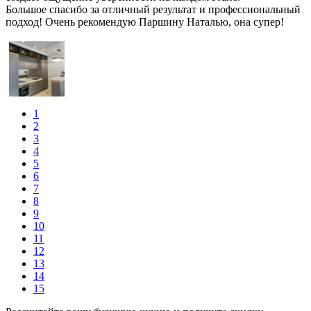
Большое спасибо за отличный результат и профессиональный
подход! Очень рекомендую Паршину Наталью, она супер!
1
2
3
4
5
6
7
8
9
10
11
12
13
14
15