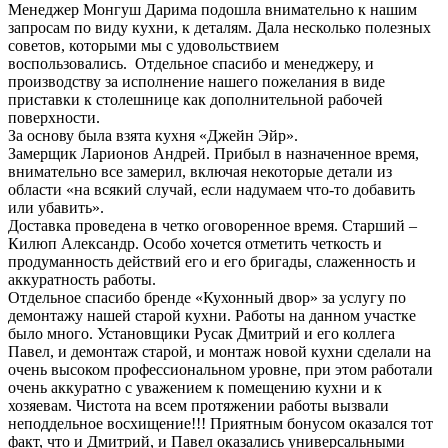
Менеджер Монгуш Дарима подошла внимательно к нашим
запросам по виду кухни, к деталям. Дала несколько полезных
советов, которыми мы с удовольствием
воспользовались. Отдельное спасибо и менеджеру, и
производству за исполнение нашего пожелания в виде
приставки к столешнице как дополнительной рабочей
поверхности.
За основу была взята кухня «Джейн Эйр».
Замерщик Ларионов Андрей. Прибыл в назначенное время,
внимательно все замерил, включая некоторые детали из
области «на всякий случай, если надумаем что-то добавить
или убавить».
Доставка проведена в четко оговоренное время. Старший –
Килюп Александр. Особо хочется отметить четкость и
продуманность действий его и его бригады, слаженность и
аккуратность работы.
Отдельное спасибо бренде «Кухонный двор» за услугу по
демонтажу нашей старой кухни. Работы на данном участке
было много. Установщики Русак Дмитрий и его коллега
Павел, и демонтаж старой, и монтаж новой кухни сделали на
очень высоком профессиональном уровне, при этом работали
очень аккуратно с уважением к помещению кухни и к
хозяевам. Чистота на всем протяжении работы вызвали
неподдельное восхищение!!! Приятным бонусом оказался тот
факт, что и Дмитрий, и Павел оказались универсальными