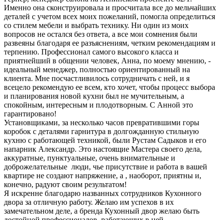
Именно она сконструировала и просчитала все до мельчайших
деталей с учетом всех моих пожеланий, помогла определиться
со стилем мебели и выбрать технику. Ни один из моих
вопросов не остался без ответа, а все мои сомнения были
развеяны благодаря ее разъяснениям, четким рекомендациям и
терпению. Профессионал самого высокого класса и
приятнейший в общении человек, Анна, по моему мнению, -
идеальный менеджер, полностью ориентированный на
клиента. Мне посчастливилось сотрудничать с ней, и я
всецело рекомендую ее всем, кто хочет, чтобы процесс выбора
и планирования новой кухни был не мучительным, а
спокойным, интересным и плодотворным. С Анной это
гарантировано!
Установщиками, за несколько часов превратившими горы
коробок с деталями гарнитура в долгожданную стильную
кухню с работающей техникой, были Рустам Садыков и его
напарник Александр. Это настоящие Мастера своего дела,
аккуратные, пунктуальные, очень внимательные и
доброжелательные люди, чье присутствие и работа в вашей
квартире не создают напряжение, а , наоборот, приятны и,
конечно, радуют своим результатом!
Я искренне благодарю названных сотрудников Кухонного
двора за отличную работу. Желаю им успехов в их
замечательном деле, а бренда Кухонный двор желаю быть
достойной профессионалов, работающих в ней.