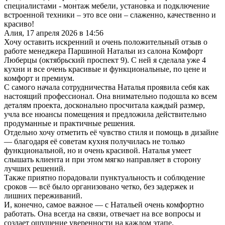
специалистами - монтаж мебели, установка и подключение
встроенной техники – это все они – слаженно, качественно и
красиво!
Алия
,
17 апреля 2026 в 14:56
Хочу оставить искренний и очень положительный отзыв о
работе менеджера Паршиной Натальи из салона Комфорт
Люберцы (октябрьский проспект 9). С ней я сделала уже 4
кухни и все очень красивые и функциональные, по цене и
комфорт и премиум.
С самого начала сотрудничества Наталья проявила себя как
настоящий профессионал. Она внимательно подошла ко всем
деталям проекта, досконально просчитала каждый размер,
учла все нюансы помещения и предложила действительно
продуманные и практичные решения.
Отдельно хочу отметить её чувство стиля и помощь в дизайне
— благодаря её советам кухня получилась не только
функциональной, но и очень красивой. Наталья умеет
слышать клиента и при этом мягко направляет в сторону
лучших решений.
Также приятно порадовали пунктуальность и соблюдение
сроков — всё было организовано четко, без задержек и
лишних переживаний.
И, конечно, самое важное — с Натальей очень комфортно
работать. Она всегда на связи, отвечает на все вопросы и
создает ощущение уверенности на каждом этапе.