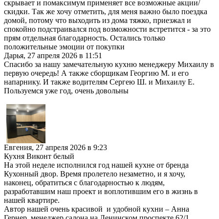
скрывает и помаксимум применяет все возможные акции/
скидки. Так же хочу отметить, для меня важно было поездка
домой, потому что выходить из дома тяжко, приезжал и
спокойно подстраивался под возможности встретится - за это
прям отдельная благодарность. Остались только
положительные эмоции от покупки
Дарья
,
27 апреля 2026 в 11:51
Спасибо за нашу замечательную кухню менеджеру Михаилу в
первую очередь! А также сборщикам Георгию М. и его
напарнику. И также водителям Сергею Ш. и Михаилу Е.
Пользуемся уже год, очень довольны
Евгения
,
27 апреля 2026 в 9:23
Кухня Виконт белый
На этой неделе исполнился год нашей кухне от бренда
Кухонный двор. Время пролетело незаметно, и я хочу,
наконец, обратиться с благодарностью к людям,
разработавшим наш проект и воплотившим его в жизнь в
нашей квартире.
Автор нашей очень красивой и удобной кухни – Анна
Гернер, менеджер салона на Ленинском проспекте 62/1.