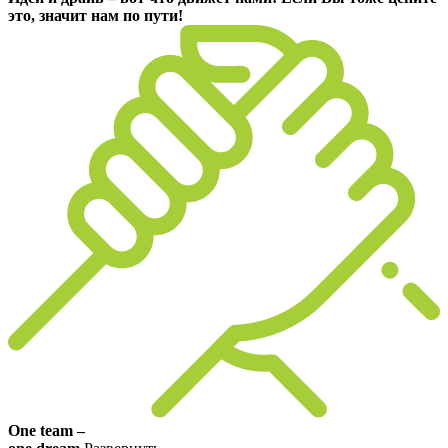
это, значит нам по пути!
One team –