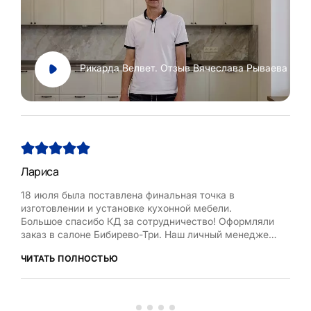
Рикарда Велвет. Отзыв Вячеслава Рываева
Лариса
Нат
18 июля была поставлена финальная точка в
Хоч
изготовлении и установке кухонной мебели.
Рум
Большое спасибо КД за сотрудничество! Оформляли
бла
заказ в салоне Бибирево-Три. Наш личный менеджер
,мол
Любовь Кожелова помогла сделать максимально
дост
ЧИТАТЬ ПОЛНОСТЬЮ
ЧИТ
оптимальный проект, исходя из маленькой площади
кухни, это было непросто. Терпеливо и деликатно
вносила изменения в проект по нашей просьбе.
Коллекти...