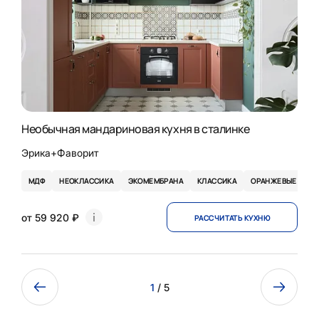
Необычная мандариновая кухня в сталинке
Эрика+Фаворит
МДФ
НЕОКЛАССИКА
ЭКОМЕМБРАНА
КЛАССИКА
ОРАНЖЕВЫЕ
Т
от 59 920 ₽
РАССЧИТАТЬ КУХНЮ
1
/ 5