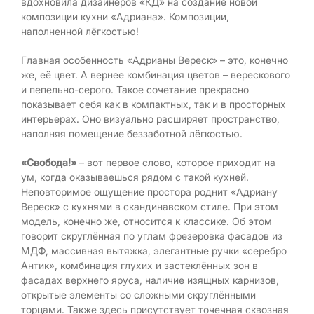
вдохновила дизайнеров «КД» на создание новой
композиции кухни «Адриана». Композиции,
наполненной лёгкостью!
Главная особенность «Адрианы Вереск» – это, конечно
же, её цвет. А вернее комбинация цветов – верескового
и пепельно-серого. Такое сочетание прекрасно
показывает себя как в компактных, так и в просторных
интерьерах. Оно визуально расширяет пространство,
наполняя помещение беззаботной лёгкостью.
«Свобода!»
– вот первое слово, которое приходит на
ум, когда оказываешься рядом с такой кухней.
Неповторимое ощущение простора роднит «Адриану
Вереск» с кухнями в скандинавском стиле. При этом
модель, конечно же, относится к классике. Об этом
говорит скруглённая по углам фрезеровка фасадов из
МДФ, массивная вытяжка, элегантные ручки «серебро
Антик», комбинация глухих и застеклённых зон в
фасадах верхнего яруса, наличие изящных карнизов,
открытые элементы со сложными скруглёнными
торцами. Также здесь присутствует точечная сквозная