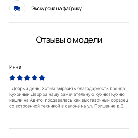
Экскурсия на фабрику
Отзывы о модели
Инна
Нат
Добрый день! Хотим выразить благодарность бренда
Кухонный Двор за нашу замечательную кухню! Кухню
Зак
нашли на Авито, продавалась как выставочный образец
Полу
со встроенной техникой в салоне на ул. Пришвина д.26.
стол
Созвонились, приехали посмотрели, поняли НАША!
комп
Остальное дело техники: договор, доставка, сборка.
один
Поскольку образец разбирался в салоне, были ...