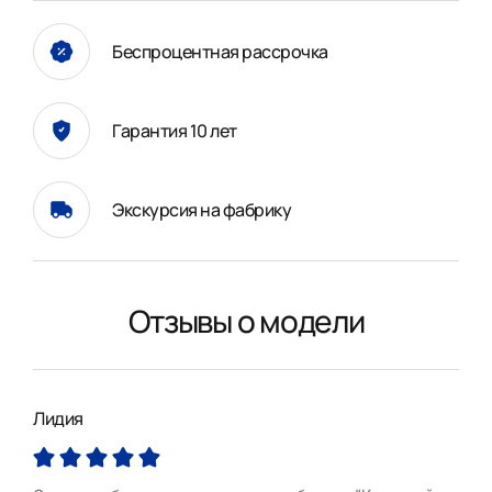
Беспроцентная рассрочка
Гарантия 10 лет
Экскурсия на фабрику
Отзывы о модели
Лидия
Вик