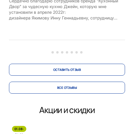
Сердечно благодарю сотрудников бренда "Кухонный
Хоч
Двор" за чудесную кухню Джейн, которую мне
пом
установили в апреле 2022г:
кухо
дизайнера Якимову Инну Геннадьевну, сотрудницу
салона расположенного по адресу: г.Люберцы, ул.
Спас
Попова, которая создала проект этого шедевра;
про
специалиста службы замера Веремеенко Виталия
Васильевича;
экспедитора Чуприна...
ОСТАВИТЬ ОТЗЫВ
ВСЕ ОТЗЫВЫ
Акции и скидки
01.08-