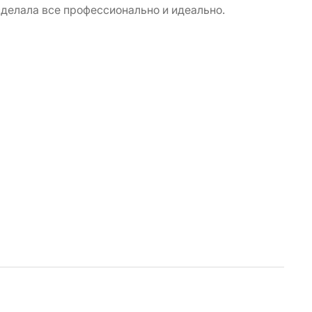
делала все профессионально и идеально.
Полу
По д
Грам
Уста
Была