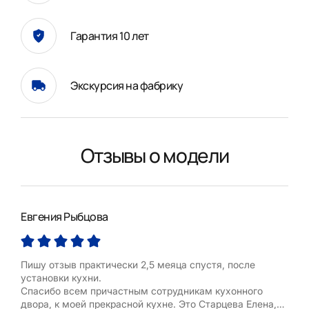
Гарантия 10 лет
Экскурсия на фабрику
Отзывы о модели
Евгения Рыбцова
Оле
Пишу отзыв практически 2,5 меяца спустя, после
Оче
установки кухни.
Спасибо всем причастным сотрудникам кухонного
Пос
двора, к моей прекрасной кухне. Это Старцева Елена,