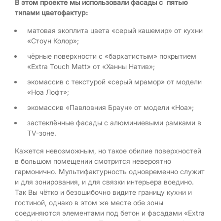
В этом проекте мы использовали фасады с пятью
типами цветофактур:
матовая экоплита цвета «серый кашемир» от кухни
«Стоун Колор»;
чёрные поверхности с «бархатистым» покрытием
«Extra Touch Matt» от «Ханны Натив»;
экомассив с текстурой «серый мрамор» от модели
«Ноа Лофт»;
экомассив «Павловния Браун» от модели «Ноа»;
застеклённые фасады с алюминиевыми рамками в
TV-зоне.
Кажется невозможным, но такое обилие поверхностей
в большом помещении смотрится невероятно
гармонично. Мультифактурность одновременно служит
и для зонирования, и для связки интерьера воедино.
Так Вы чётко и безошибочно видите границу кухни и
гостиной, однако в этом же месте обе зоны
соединяются элементами под бетон и фасадами «Extra