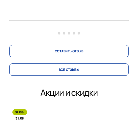
Сибир Николай, Глушков Алексей и команда
Панкратова Сергея.
Начну по порядку. Пришли в офис кухонного двора в
Румянцево из другого офиса данной бренда. Елена
сразу расположила к себе, выслушала наши пожел...
ОСТАВИТЬ ОТЗЫВ
ВСЕ ОТЗЫВЫ
Акции и скидки
01.08-
31.08