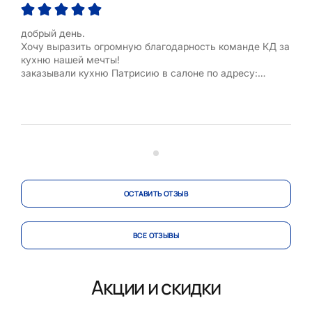
добрый день.
Хочу выразить огромную благодарность команде КД за
кухню нашей мечты!
заказывали кухню Патрисию в салоне по адресу:
Люберцы, Октябрьский проспект,111/119.
Наш менеджер Нестерова Елена, которая вела наш
проект.
Очень рекомендую Елену! Профессионал своего дела!
Весь проект была с нами на связи 24/7. Отвечала на
все вопросы, которые возникали у...
ОСТАВИТЬ ОТЗЫВ
ВСЕ ОТЗЫВЫ
Акции и скидки