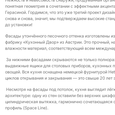
Нежность и невесомость снаружи, продуманная органи
понятная геометрия в сочетании с эффектными акцент
Герасиной. Гордимся, что это уже третий проект диза
снова и снова, значит, мы подтверждаем высокие стан
до установки!
Фасады утончённого песочного оттенка изготовлены из
фабрику «Кухонный Двор» из Австрии. Это прочный, 
влажности материал, соответствующий всем междуна
За нижними фасадами скрываются не только полнораз
выдвижные ящики для столовых приборов, кухонных п
овощей. Вся кухня оснащена немецкой фурнитурой Het
циклов открывания и закрывания — это свыше 20 лет 
Несмотря на фасады под потолок, кухня выглядит лёг
архитектуре: одну из стен оставили без верхних шкаф
цилиндрическая вытяжка, гармонично сочетающаяся с
профиль (Space Line).