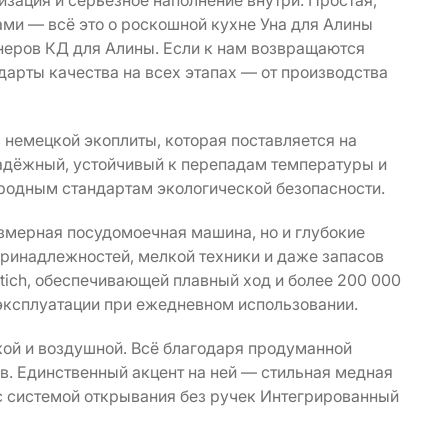
зация и серьёзное наполнение внутри. Простая,
ами — всё это о роскошной кухне Уна для Алины
йнеров КД для Алины. Если к нам возвращаются
дарты качества на всех этапах — от производства
 немецкой экоплиты, которая поставляется на
надёжный, устойчивый к перепадам температуры и
родным стандартам экологической безопасности.
мерная посудомоечная машина, но и глубокие
ринадлежностей, мелкой техники и даже запасов
tich, обеспечивающей плавный ход и более 200 000
эксплуатации при ежедневном использовании.
кой и воздушной. Всё благодаря продуманной
ов. Единственный акцент на ней — стильная медная
 системой открывания без ручек Интегрированный