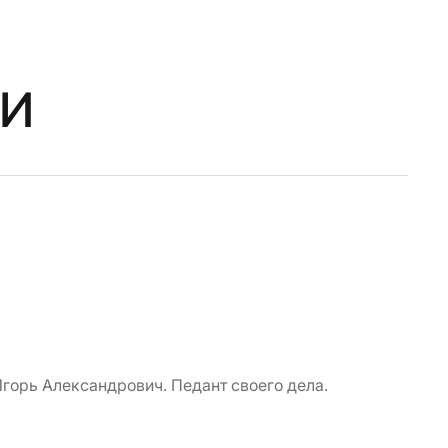
и
Се
горь Александрович. Педант своего дела.
Благ
Вежл