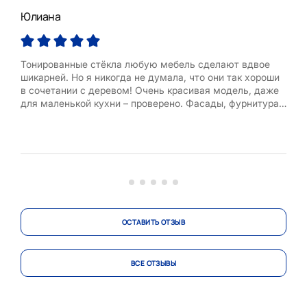
Юлиана
Арт
Тонированные стёкла любую мебель сделают вдвое
«Ст
шикарней. Но я никогда не думала, что они так хороши
Назо
в сочетании с деревом! Очень красивая модель, даже
На с
для маленькой кухни – проверено. Фасады, фурнитура,
заба
доставка, монтаж – всё нас устроило. Рекомендуем!
что
само
ком
«цен
ОСТАВИТЬ ОТЗЫВ
ВСЕ ОТЗЫВЫ