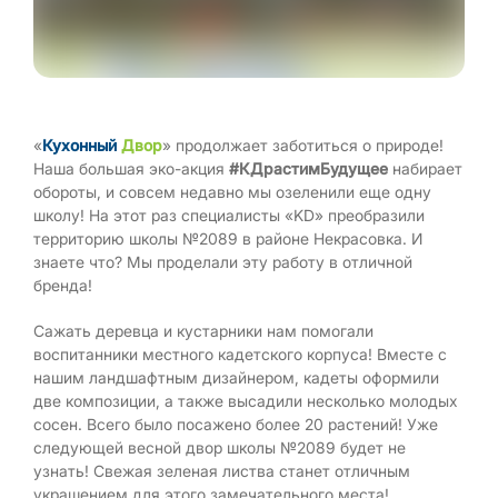
«
Кухонный
Двор
» продолжает заботиться о природе!
Наша большая эко-акция
#КДрастимБудущее
набирает
обороты, и совсем недавно мы озеленили еще одну
школу! На этот раз специалисты «KD» преобразили
территорию школы №2089 в районе Некрасовка. И
знаете что? Мы проделали эту работу в отличной
бренда!
Сажать деревца и кустарники нам помогали
воспитанники местного кадетского корпуса! Вместе с
нашим ландшафтным дизайнером, кадеты оформили
две композиции, а также высадили несколько молодых
сосен. Всего было посажено более 20 растений! Уже
следующей весной двор школы №2089 будет не
узнать! Свежая зеленая листва станет отличным
украшением для этого замечательного места!