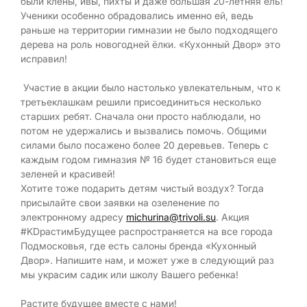
были клёны, ивы, пихты и даже большая 20-летняя ель!
Ученики особенно обрадовались именно ей, ведь
раньше на территории гимназии не было подходящего
дерева на роль новогодней ёлки. «Кухонный Двор» это
исправил!
Участие в акции было настолько увлекательным, что к
третьеклашкам решили присоединиться несколько
старших ребят. Сначала они просто наблюдали, но
потом не удержались и вызвались помочь. Общими
силами было посажено более 20 деревьев. Теперь с
каждым годом гимназия № 16 будет становиться еще
зеленей и красивей!
Хотите тоже подарить детям чистый воздух? Тогда
присылайте свои заявки на озеленение по
электронному адресу
michurina@trivoli.su
. Акция
#KDрастимБудущее распространяется на все города
Подмосковья, где есть салоны бренда «Кухонный
Двор». Напишите нам, и может уже в следующий раз
мы украсим садик или школу Вашего ребенка!
Растите будущее вместе с нами!