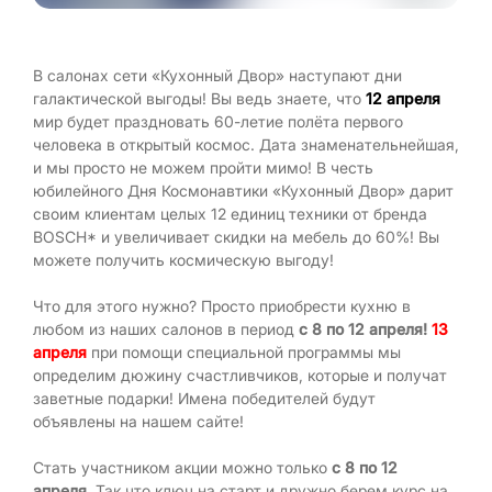
В салонах сети «Кухонный Двор» наступают дни
галактической выгоды! Вы ведь знаете, что
12 апреля
мир будет праздновать 60-летие полёта первого
человека в открытый космос. Дата знаменательнейшая,
и мы просто не можем пройти мимо! В честь
юбилейного Дня Космонавтики «Кухонный Двор» дарит
своим клиентам целых 12 единиц техники от бренда
BOSCH* и увеличивает скидки на мебель до 60%! Вы
можете получить космическую выгоду!
Что для этого нужно? Просто приобрести кухню в
любом из наших салонов в период
с 8 по 12 апреля!
13
апреля
при помощи специальной программы мы
определим дюжину счастливчиков, которые и получат
заветные подарки! Имена победителей будут
объявлены на нашем сайте!
Стать участником акции можно только
с 8 по 12
апреля
. Так что ключ на старт и дружно берем курс на