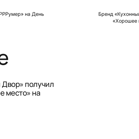
РРРумер» на День
Бренд «Кухонны
«Хорошее 
е
 Двор» получил
е место» на