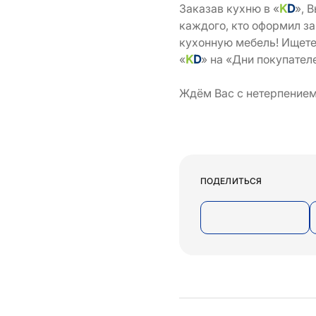
Заказав кухню в «
K
D
», 
каждого, кто оформил за
кухонную мебель! Ищете
«
K
D
» на «Дни покупател
Ждём Вас с нетерпением
ПОДЕЛИТЬСЯ