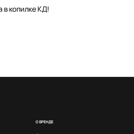
 в копилке КД!
О БРЕНДЕ