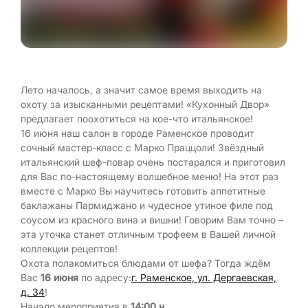
Лето началось, а значит самое время выходить на
охоту за изысканными рецептами! «Кухонный Двор»
предлагает поохотиться на кое-что итальянское!
16 июня наш салон в городе Раменское проводит
сочный мастер-класс с Марко Праццоли! Звёздный
итальянский шеф-повар очень постарался и приготовил
для Вас по-настоящему волшебное меню! На этот раз
вместе с Марко Вы научитесь готовить аппетитные
баклажаны Пармиджано и чудесное утиное филе под
соусом из красного вина и вишни! Говорим Вам точно –
эта уточка станет отличным трофеем в Вашей личной
коллекции рецептов!
Охота полакомиться блюдами от шефа? Тогда ждём
Вас
16 июня
по адресу:
г. Раменское, ул. Дергаевская,
д. 34
!
Начало мероприятия в
14:00 ч.