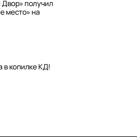
 Двор» получил
е место» на
 в копилке КД!