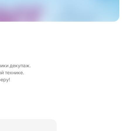
ники декупаж.
й технике.
еру!