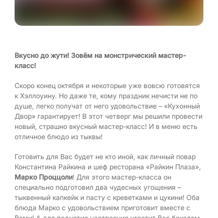
Вкусно до жути! Зовём на монстрический мастер-
класс!
Скоро конец октября и некоторые уже вовсю готовятся
к Хэллоуину. Но даже те, кому праздник нечисти не по
душе, легко получат от него удовольствие – «Кухонный
Двор» гарантирует! В этот четверг мы решили провести
новый, страшно вкусный мастер-класс! И в меню есть
отличное блюдо из тыквы!
Готовить для Вас будет не кто иной, как личный повар
Константина Райкина и шеф ресторана «Райкин Плаза»,
Марко Проццоли
! Для этого мастер-класса он
специально подготовил два чудесных угощения –
тыквенный капкейк и пасту с креветками и цукини! Оба
блюда Марко с удовольствием приготовит вместе с
Вами! А для поднятия настроения угостит Вас бокалом