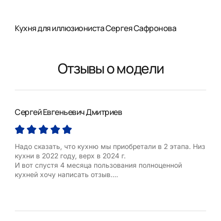
Кухня для иллюзиониста Сергея Сафронова
Отзывы о модели
Сергей Евгеньевич Дмитриев
Ксе
Надо сказать, что кухню мы приобретали в 2 этапа. Низ
Реш
кухни в 2022 году, верх в 2024 г.
шос
И вот спустя 4 месяца пользования полноценной
зака
кухней хочу написать отзыв.
очар
Первый этап в 2022 году мы прошли в салоне Кухонный
Кух
двор в Мытищах с дизайнером Евгенией Чобанян.
неск
Собственно, в октябре 2024 г. мы, не раздумывая,
обн
вернулись так же к Евгении. 12 октября был создан
бомб