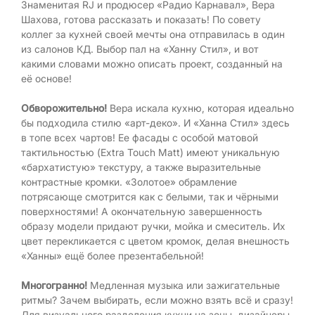
Знаменитая RJ и продюсер «Радио Карнавал», Вера
Шахова, готова рассказать и показать! По совету
коллег за кухней своей мечты она отправилась в один
из салонов КД. Выбор пал на «Ханну Стил», и вот
какими словами можно описать проект, созданный на
её основе!
Обворожительно!
Вера искала кухню, которая идеально
бы подходила стилю «арт-деко». И «Ханна Стил» здесь
в топе всех чартов! Ее фасады с особой матовой
тактильностью (Extra Touch Matt) имеют уникальную
«бархатистую» текстуру, а также выразительные
контрастные кромки. «Золотое» обрамление
потрясающе смотрится как с белыми, так и чёрными
поверхностями! А окончательную завершенность
образу модели придают ручки, мойка и смеситель. Их
цвет перекликается с цветом кромок, делая внешность
«Ханны» ещё более презентабельной!
Многогранно!
Медленная музыка или зажигательные
ритмы? Зачем выбирать, если можно взять всё и сразу!
Для визуального разделения кухни на зоны, дизайнеры