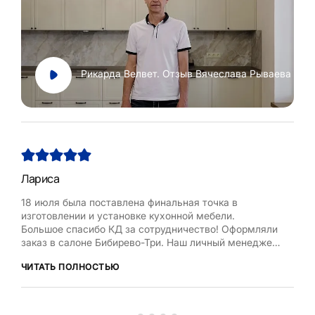
Рикарда Велвет. Отзыв Вячеслава Рываева
Лариса
Нат
18 июля была поставлена финальная точка в
Хоч
изготовлении и установке кухонной мебели.
Рум
Большое спасибо КД за сотрудничество! Оформляли
бла
заказ в салоне Бибирево-Три. Наш личный менеджер
,мол
Любовь Кожелова помогла сделать максимально
дост
ЧИТАТЬ ПОЛНОСТЬЮ
ЧИТ
оптимальный проект, исходя из маленькой площади
кухни, это было непросто. Терпеливо и деликатно
вносила изменения в проект по нашей просьбе.
Коллекти...