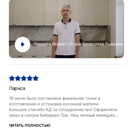
Рикарда Велвет. Отзыв Вячеслава Рываева
Лариса
Нат
18 июля была поставлена финальная точка в
Хоч
изготовлении и установке кухонной мебели.
Рум
Большое спасибо КД за сотрудничество! Оформляли
бла
заказ в салоне Бибирево-Три. Наш личный менеджер
,мол
Любовь Кожелова помогла сделать максимально
дост
ЧИТАТЬ ПОЛНОСТЬЮ
ЧИТ
оптимальный проект, исходя из маленькой площади
кухни, это было непросто. Терпеливо и деликатно