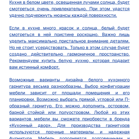
Кухня в белом цвете, освещенная лучами солнца, будет
смотреться очень привлекательно. При этом удастся
удачно подчеркнуть нюансы каждой поверхности.
Если в кухне много красок и солнца, белый будет
смотреться в ней поистине роскошно. Важно лишь
уделить максимально пристальное внимание деталям.
Но не стоит усердствовать. Только в этом случае будет
создано действительно гармоничное пространство.
Рекомендуем купить белую кухню, которая подарит
вам истинный комфорт.
Возможные варианты дизайна белого кухонного
гарнитура весьма разнообразны. Выбор конфигурации
мебели зависит от площади помещения и его
планировки. Возможно выбрать прямой, угловой или П-
образный гарнитур. Его можно дополнить островом,
барной стойкой или полуостровом. Любой из этих
вариантов мебели вы сможете приобрести в бренда
«Кухонный двор». Для производства гарнитуров
используются прочные материалы и надежная
фурнитура. Мебель дополняется долговечными и