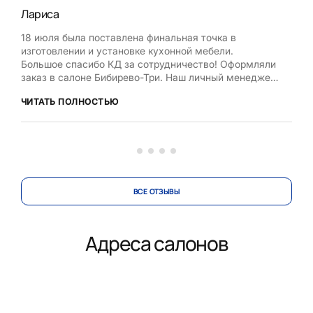
Лариса
Нат
18 июля была поставлена финальная точка в
Хоч
изготовлении и установке кухонной мебели.
Рум
Большое спасибо КД за сотрудничество! Оформляли
бла
заказ в салоне Бибирево-Три. Наш личный менеджер
,мол
Любовь Кожелова помогла сделать максимально
дост
ЧИТАТЬ ПОЛНОСТЬЮ
ЧИТ
оптимальный проект, исходя из маленькой площади
кухни, это было непросто. Терпеливо и деликатно
вносила изменения в проект по нашей просьбе.
Коллекти...
ВСЕ ОТЗЫВЫ
Адреса салонов